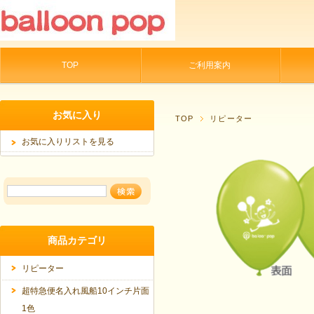
TOP
ご利用案内
お気に入り
TOP
リピーター
お気に入りリストを見る
商品カテゴリ
リピーター
超特急便名入れ風船10インチ片面
1色