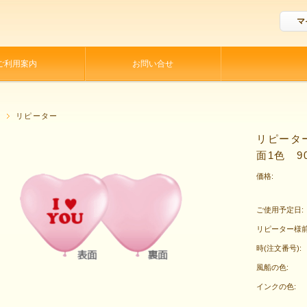
マ
ご利用案内
お問い合せ
P
リピーター
リピータ
面1色 9
価格:
ご使用予定日:
リピーター様
時(注文番号):
風船の色:
インクの色: