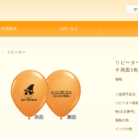
マ
ご利用案内
お問い合せ
P
リピーター
リピータ
チ両面1色
価格:
ご使用予定日:
リピーター様
時(注文番号):
風船の色:
インクの色: